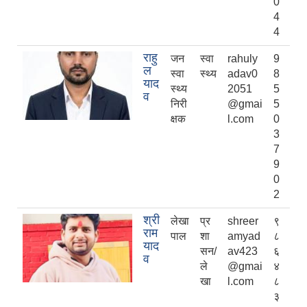
0
4
4
राहु
जन
स्वा
rahuly
9
ल
स्वा
स्थ्य
adav0
8
याद
स्थ्य
2051
5
व
निरी
@gmai
5
क्षक
l.com
0
3
7
9
0
2
श्री
लेखा
प्र
shreer
९
राम
पाल
शा
amyad
८
याद
सन/
av423
६
व
ले
@gmai
४
खा
l.com
८
३