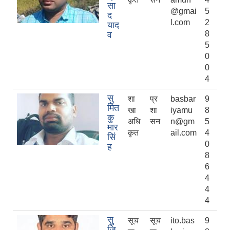
सा
@gmai
5
द
l.com
2
याद
8
व
5
0
0
4
सु
शा
प्र
basbar
9
मित
खा
शा
iyamu
8
कु
अधि
सन
n@gm
5
मार
कृत
ail.com
4
सिं
0
ह
8
6
4
4
4
सु
सूच
सूच
ito.bas
9
जि