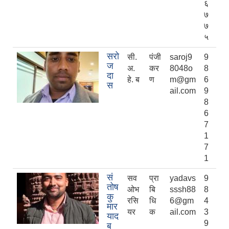
६
७
७
५
सरो
सी.
पंजी
saroj9
9
ज
अ.
कर
8048o
8
दा
हे. ब
ण
m@gm
6
स
ail.com
9
8
6
7
1
7
1
सं
सव
प्रा
yadavs
9
तोष
ओभ
बि
sssh88
8
कु
रसि
धि
6@gm
4
मार
यर
क
ail.com
3
याद
9
ब