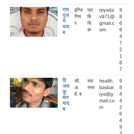
राम
इन्जि
प्रा
rpyada
9
पुज
निय
बि
v971@
8
न
र
धि
gmail.c
6
याद
क
om
9
ब
4
7
2
1
8
7
वि
सी.
स्वा
health.
9
जय
अ.
स्थ्य
basbar
8
कु
हे. ब
iya@g
4
मार
mail.co
4
याद
m
2
ब
6
4
9
2