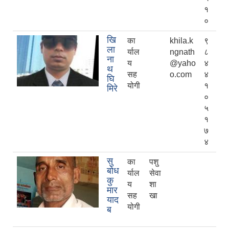
१
०
खि
का
khila.k
९
ला
र्याल
ngnath
८
ना
य
@yaho
४
थ
सह
o.com
४
घि
योगी
१
मिरे
०
५
१
७
४
सु
का
पशु
बोध
र्याल
सेवा
कु
य
शा
मार
सह
खा
याद
योगी
ब