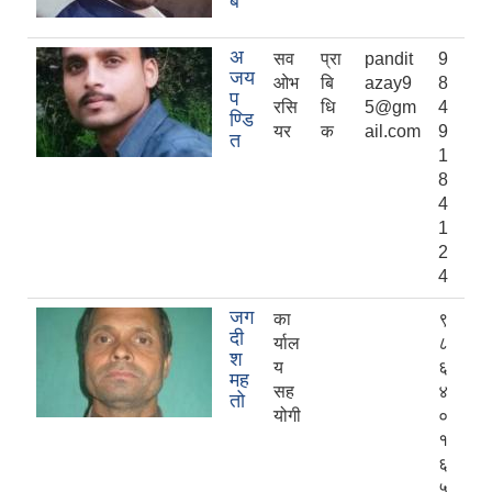
ब
अ
सव
प्रा
pandit
9
जय
ओभ
बि
azay9
8
प
रसि
धि
5@gm
4
ण्डि
यर
क
ail.com
9
त
1
8
4
1
2
4
जग
का
९
दी
र्याल
८
श
य
६
मह
सह
४
तो
योगी
०
१
६
५