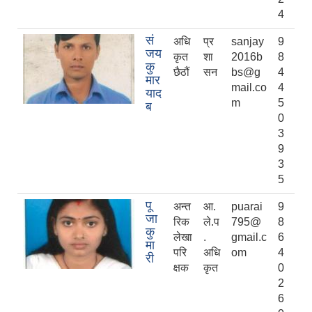
4
सं
अधि
प्र
sanjay
9
जय
कृत
शा
2016b
8
कु
छैठौं
सन
bs@g
4
मार
mail.co
4
याद
m
5
ब
0
3
9
3
5
पू
अन्त
आ.
puarai
9
जा
रिक
ले.प
795@
8
कु
लेखा
.
gmail.c
6
मा
परि
अधि
om
4
री
क्षक
कृत
0
2
6