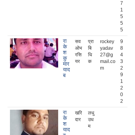
7
1
5
5
5
रा
सव
प्रा
rockey
9
के
ओभ
बि
yadav
8
श
रसि
धि
27@g
4
कु
यर
क
mail.co
3
मार
m
2
याद
9
ब
1
2
0
2
रा
खरि
लधु
के
दार
उध
श
म
याद