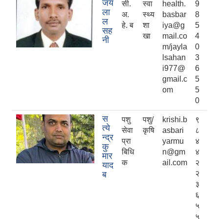
जय
सी.
स्वा
health.
9
ला
अ.
स्थ्य
basbar
8
ल
हे. ब
शा
iya@g
5
सह
खा
mail.co
4
नी
m/jayla
0
lsahan
3
i977@
6
gmail.c
5
om
5
0
स
पशु
पशु/
krishi.b
९
त्ये
सेवा
कृषि
asbari
८
न्द्र
प्रा
yarmu
४
कु
बिधि
n@gm
४
मार
क
ail.com
२
याद
२
ब
३
६
५
५