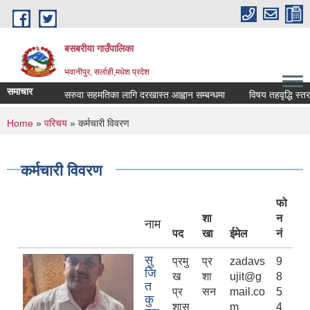
Skip to main content
बसबरीया गाउँपालिका
भवानीपुर, सर्लाही,मधेश प्रदेश
समाचार
सरुवा सहमतिका लागि दरखास्त आह्वान सम्बन्धमा
विषय तहवृद्धि स्तरवृद्धि स
You are here
Home
»
परिचय
» कर्मचारी विवरण
कर्मचारी विवरण
फो
शा
न
नाम
पद
खा
ईमेल
नं
सु
प्रमु
प्र
zadavs
9
जि
ख
शा
ujit@g
8
त
प्र
सन
mail.co
5
कु
शास
m
4