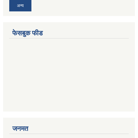
अन्य
फेसबुक फीड
जनमत