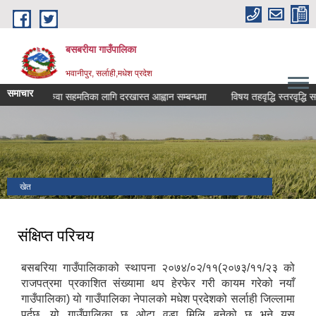
Skip to main content
बसबरीया गाउँपालिका
भवानीपुर, सर्लाही,मधेश प्रदेश
समाचार
सरुवा सहमतिका लागि दरखास्त आह्वान सम्बन्धमा
विषय तहवृद्धि स्तरवृद्धि सम्बन्ध
खेत
संक्षिप्त परिचय
बसबरिया गाउँपालिकाको स्थापना २०७४/०२/११(२०७३/११/२३ को
राजपत्रमा प्रकाशित संख्यामा थप हेरफेर गरी कायम गरेको नयाँ
गाउँपालिका) यो गाउँपालिका नेपालको मधेश प्रदेशको सर्लाही जिल्लामा
पर्दछ, यो गाउँपालिका छ ओटा वडा मिलि बनेको छ भने यस