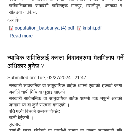
गाउँपालिकाका समाबेशी गाविसहरू मानपुर, भवानीपुर, धनगाढा र
सोहडवा गा.वि.स.
दस्तावेज:
population_basbariya (4).pdf
krishi.pdf
Read more
about संक्षिप्त परिचय
न्यायिक समितिलाई कस्ता विवादहरुमा मेलमिलाप गर्ने
अधिकार हुनेछ ?
Submitted on:
Tue, 02/27/2024 - 21:47
सरकारी सार्वजनिक वा सामुदायिक बाहेक आफ्नो एकाको हकको जग्गा
अर्कोले चापी मिचि वा घुसाइ खाएको ।
सरकारी सार्वजनिक वा सामुदायिक बाहेक आफ्नो हक नपुग्ने अरुको
जग्गामा घर वा कुनै संरचना बनाएको ।
पति पत्नी विचको सम्बन्ध विच्छेद ।
गाली बेईजती ।
लुटपाट ।
पशुपंक्षी छाडा छोडेको वा पशुपंक्षी राख्दा वा पाल्दा लापरवाही गरि