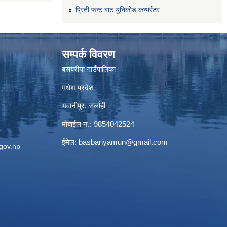
प्रिती फन्ट बाट युनिकोड कन्भर्रटर
सम्पर्क विवरण
बसबरीया गाउँपालिका
मधेश प्रदेश
भवानीपुर, सर्लाही
मोबाईल न.: 9854042524
ईमेल:
basbariyamun@gmail.com
gov.np