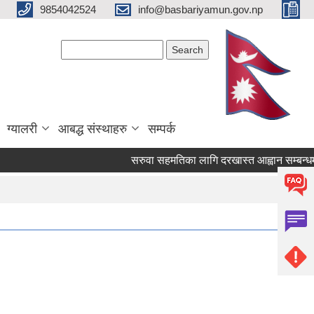
9854042524
info@basbariyamun.gov.np
Search form
Search
ग्यालरी
आबद्ध संस्थाहरु
सम्पर्क
सरुवा सहमतिका लागि दरखास्त आह्वान सम्बन्धमा