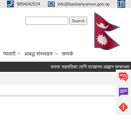
9854042524
info@basbariyamun.gov.np
Search form
Search
ग्यालरी
आबद्ध संस्थाहरु
सम्पर्क
सरुवा सहमतिका लागि दरखास्त आह्वान सम्बन्धमा
व