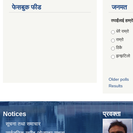
फेसबुक फीड
जनमत
तपाईंलाई हाम्
Choices
धेरै राम्रो
राम्रो
ठिकै
झन्झटिलो
Older polls
Results
Notices
प्रवक्ता
सूचना तथा समाचार