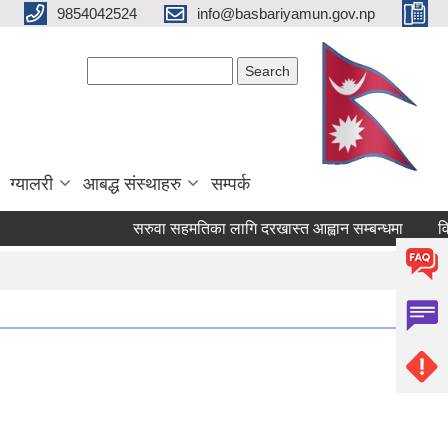
9854042524
info@basbariyamun.gov.np
Search form
Search
ग्यालरी
आबद्ध संस्थाहरु
सम्पर्क
सरुवा सहमतिका लागि दरखास्त आह्वान सम्बन्धमा
विषय 