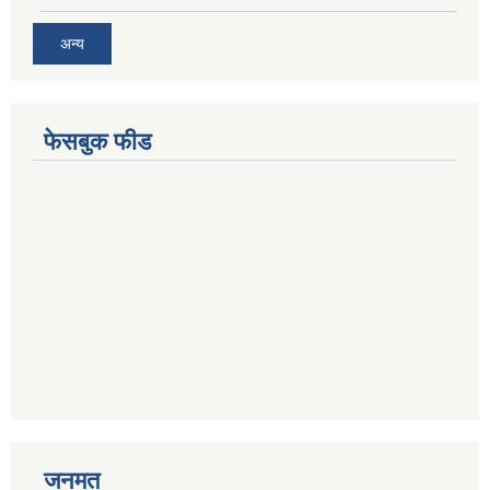
अन्य
फेसबुक फीड
जनमत