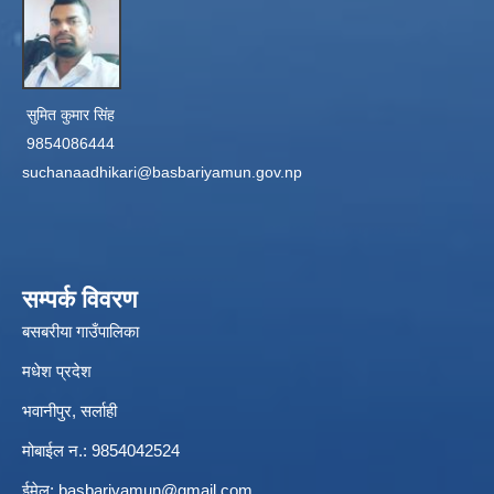
सुमित कुमार सिंह
9854086444
suchanaadhikari@basbariyamun.gov.np
सम्पर्क विवरण
बसबरीया गाउँपालिका
मधेश प्रदेश
भवानीपुर, सर्लाही
मोबाईल न.: 9854042524
ईमेल:
basbariyamun@gmail.com