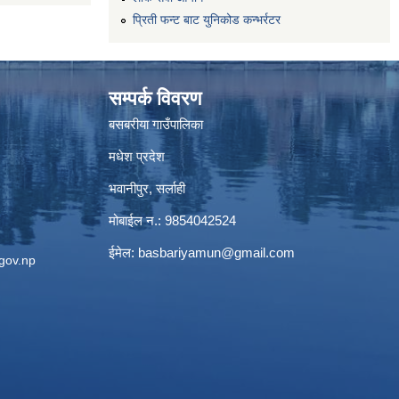
प्रिती फन्ट बाट युनिकोड कन्भर्रटर
सम्पर्क विवरण
बसबरीया गाउँपालिका
मधेश प्रदेश
भवानीपुर, सर्लाही
मोबाईल न.: 9854042524
ईमेल:
basbariyamun@gmail.com
gov.np