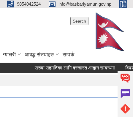
9854042524
info@basbariyamun.gov.np
Search form
Search
ग्यालरी
आबद्ध संस्थाहरु
सम्पर्क
सरुवा सहमतिका लागि दरखास्त आह्वान सम्बन्धमा
विषय तहवृ