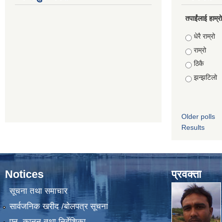
तपाईंलाई हाम्
Choices
धेरै राम्रो
राम्रो
ठिकै
झन्झटिलो
Older polls
Results
Notices
प्रवक्ता
सूचना तथा समाचार
सार्वजनिक खरीद /बोलपत्र सूचना
एन, कानुन तथा निर्देशिका