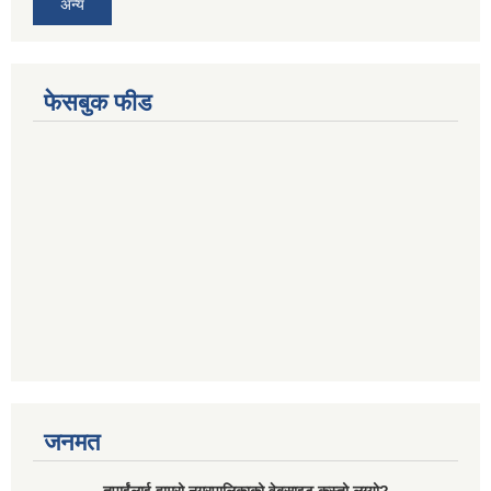
अन्य
फेसबुक फीड
जनमत