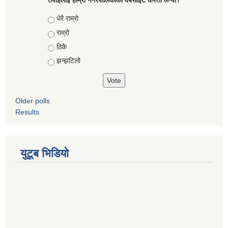
तपाईंलाई हाम्रो नगरपालिकाको वेबसाइट कस्तो लग्यो?
Choices
धेरै राम्रो
राम्रो
ठिकै
झन्झटिलो
Older polls
Results
युटूब भिडियो