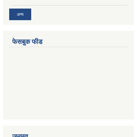
अन्य
फेसबुक फीड
जनमत