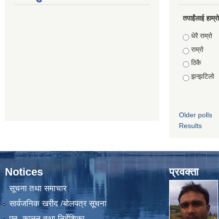
तपाईंलाई हाम्
Choices
धेरै राम्रो
राम्रो
ठिकै
झन्झटिलो
Older polls
Results
Notices
प्रवक्ता
सूचना तथा समाचार
सार्वजनिक खरीद /बोलपत्र सूचना
एन, कानुन तथा निर्देशिका