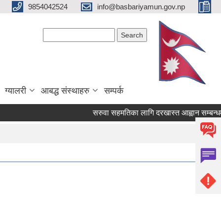
9854042524
info@basbariyamun.gov.np
Search form
Search
ग्यालरी
आबद्ध संस्थाहरु
सम्पर्क
सरुवा सहमतिका लागि दरखास्त आह्वान सम्बन्धमा