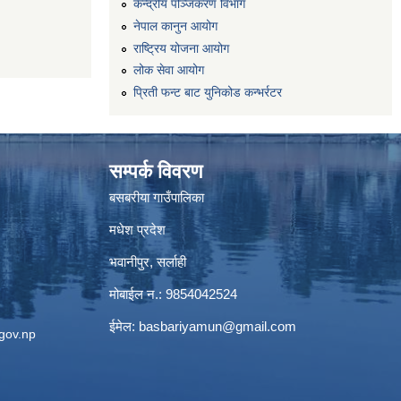
केन्द्रीय पञ्जिकरण विभाग
नेपाल कानुन आयोग
राष्ट्रिय योजना आयोग
लोक सेवा आयोग
प्रिती फन्ट बाट युनिकोड कन्भर्रटर
सम्पर्क विवरण
बसबरीया गाउँपालिका
मधेश प्रदेश
भवानीपुर, सर्लाही
मोबाईल न.: 9854042524
ईमेल:
basbariyamun@gmail.com
gov.np