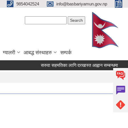
9854042524
info@basbariyamun.gov.np
Search form
Search
ग्यालरी
आबद्ध संस्थाहरु
सम्पर्क
सरुवा सहमतिका लागि दरखास्त आह्वान सम्बन्धमा
विष