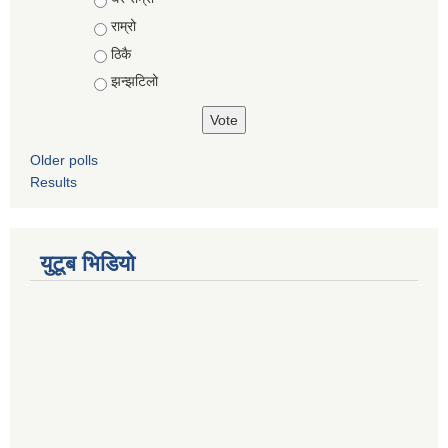
राम्रो
ठिकै
झन्झटिलो
Older polls
Results
युटूब भिडियो