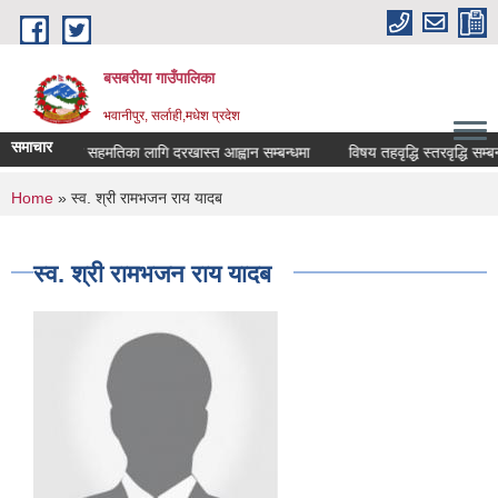
Skip to main content
बसबरीया गाउँपालिका
भवानीपुर, सर्लाही,मधेश प्रदेश
समाचार
सरुवा सहमतिका लागि दरखास्त आह्वान सम्बन्धमा
विषय तहवृद्धि स्तरवृद्धि सम्बन्ध
You are here
Home
» स्व. श्री रामभजन राय यादब
स्व. श्री रामभजन राय यादब