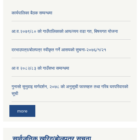
कार्यपालिका बैठक सम्वन्धमा
आ.व.२०७९/८० को गाउँपालिकाको आय/व्यय वडा गत, बिषयगत योजना
दरभाउपत्र/बोलपत्र स्वीकृत गर्ने आसयको सुचना-२०७६/१/२१
आ व २०८२/८३ को गाउँसभा सम्वन्धमा
गुनासो सुनुवाइ मार्गदर्शन, २०७८ को अनुसूची फारमहरु तथा गरिब घरपरिवारको
सूची
more
सार्वजनिक खरिद/बोलपत्र सूचना