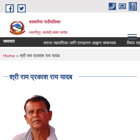
Skip to main content
बसबरीया गाउँपालिका
भवानीपुर, सर्लाही,मधेश प्रदेश
समाचार
सरुवा सहमतिका लागि दरखास्त आह्वान सम्बन्धमा
विषय तहवृद्ध
You are here
Home
» श्री राम प्रकाश राय यादब
श्री राम प्रकाश राय यादब