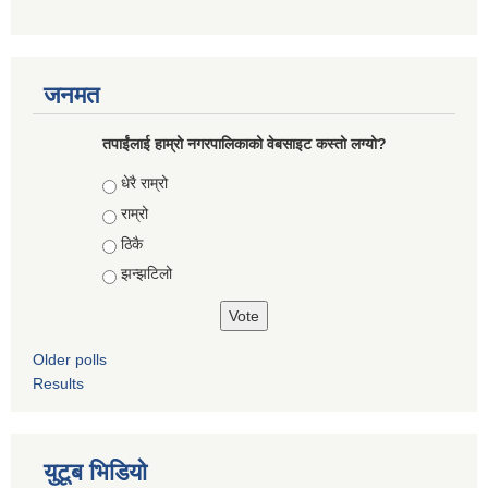
जनमत
तपाईंलाई हाम्रो नगरपालिकाको वेबसाइट कस्तो लग्यो?
Choices
धेरै राम्रो
राम्रो
ठिकै
झन्झटिलो
Older polls
Results
युटूब भिडियो