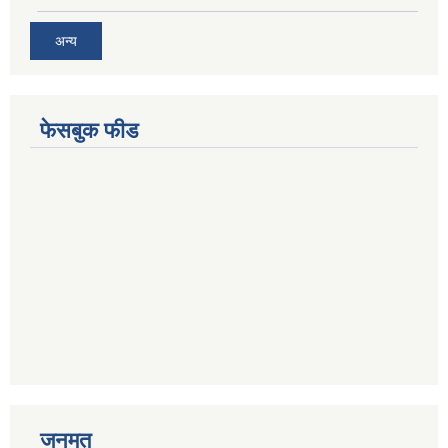
अन्य
फेसबुक फीड
जनमत